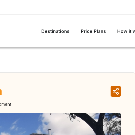
Destinations
Price Plans
How it 
n
moment