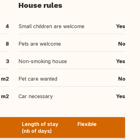
House rules
4
Small children are welcome
Yes
8
Pets are welcome
No
3
Non-smoking house
Yes
 m2
Pet care wanted
No
m2
Car necessary
Yes
Length of stay
Flexible
(nb of days)