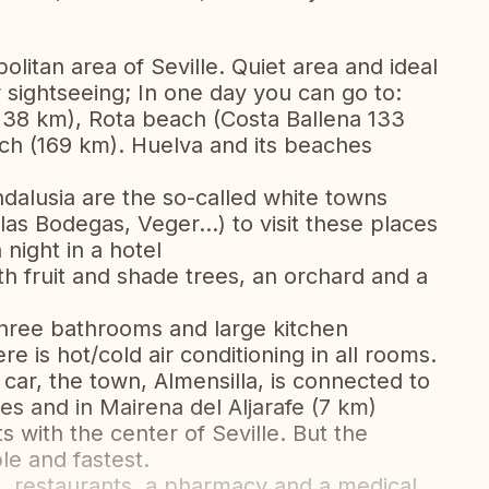
litan area of Seville. Quiet area and ideal
r sightseeing; In one day you can go to:
138 km), Rota beach (Costa Ballena 133
ch (169 km). Huelva and its beaches
ndalusia are the so-called white towns
las Bodegas, Veger...) to visit these places
night in a hotel
h fruit and shade trees, an orchard and a
three bathrooms and large kitchen
e is hot/cold air conditioning in all rooms.
 car, the town, Almensilla, is connected to
nes and in Mairena del Aljarafe (7 km)
s with the center of Seville. But the
le and fastest.
 restaurants, a pharmacy and a medical