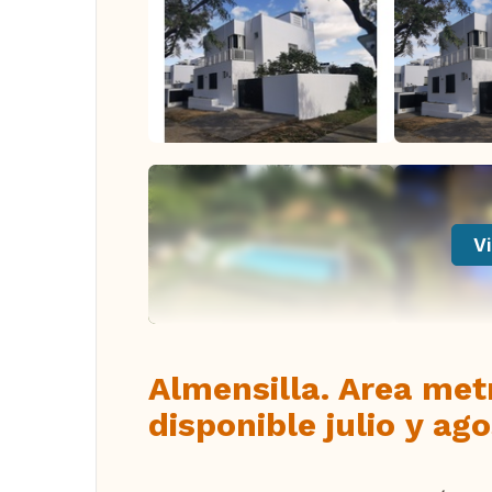
Vi
Almensilla. Area metr
disponible julio y ag