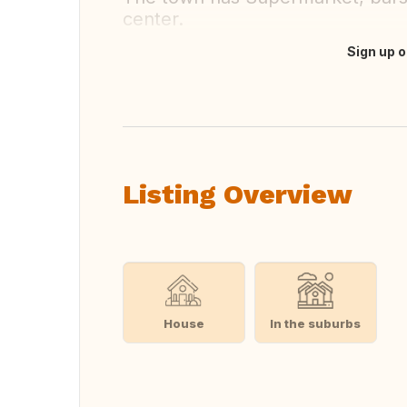
center.
Sign up o
Translate this
Listing Overview
House
In the suburbs