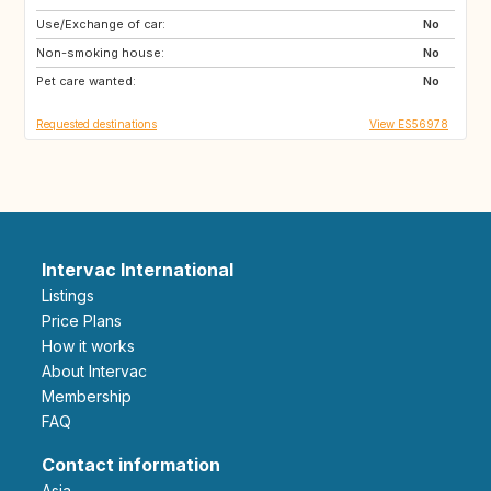
Use/Exchange of car:
LB
No
Non-smoking house:
No
Pet care wanted:
No
Requested destinations
View ES56978
Intervac International
Listings
Price Plans
How it works
About Intervac
Membership
FAQ
Contact information
Asia