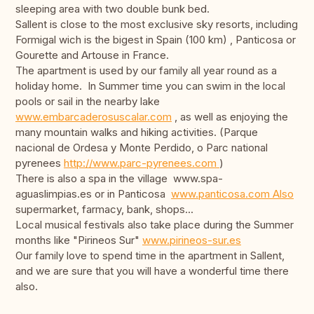
sleeping area with two double bunk bed.
Sallent is close to the most exclusive sky resorts, including
Formigal wich is the bigest in Spain (100 km) , Panticosa or
Gourette and Artouse in France.
The apartment is used by our family all year round as a
holiday home. In Summer time you can swim in the local
pools or sail in the nearby lake
www.embarcaderosuscalar.com
, as well as enjoying the
many mountain walks and hiking activities. (Parque
nacional de Ordesa y Monte Perdido, o Parc national
pyrenees
http://www.parc-pyrenees.com
)
There is also a spa in the village www.spa-
aguaslimpias.es or in Panticosa
www.panticosa.com Also
supermarket, farmacy, bank, shops...
Local musical festivals also take place during the Summer
months like "Pirineos Sur"
www.pirineos-sur.es
Our family love to spend time in the apartment in Sallent,
and we are sure that you will have a wonderful time there
also.