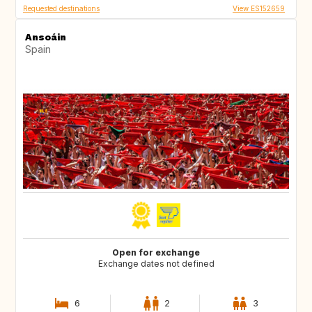
Requested destinations
View ES152659
Ansoáin
Spain
Open for exchange
Exchange dates not defined
6
2
3