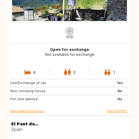
Open for exchange
Not available for exchange
6
2
1
Use/Exchange of car:
CA
US
Yes
Non-smoking house:
FR
SI
No
Pet care wanted:
GR
FI
No
Requested destinations
View ES56181
El Pont de...
Spain