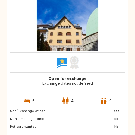
Open for exchange
Exchange dates not defined
6
4
0
Use/Exchange of car:
GB
ES
Yes
Non-smoking house:
No
Pet care wanted:
No