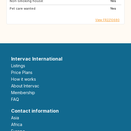
Non-smoking house:
Yes
Pet care wanted:
Yes
View FR2210680
Intervac International
Listings
Price Plans
How it works
About Intervac
Membership
FAQ
Contact information
Asia
Africa