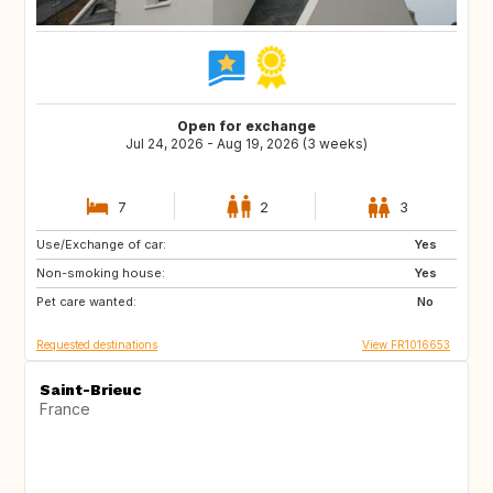
Open for exchange
Jul 24, 2026 - Aug 19, 2026 (3 weeks)
7
2
3
Use/Exchange of car:
IE
DK
Yes
Non-smoking house:
IT
AT
Yes
Pet care wanted:
IS
NO
No
Requested destinations
View FR1016653
Saint-Brieuc
France