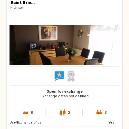
Saint Brie...
France
Open for exchange
Exchange dates not defined
8
2
3
Use/Exchange of car:
Yes