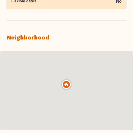
No
Flexible dates
Neighborhood