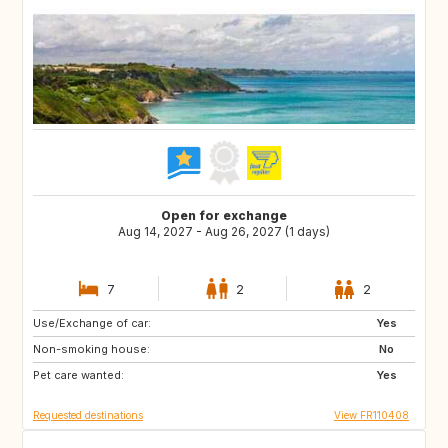
Open for exchange
Aug 14, 2027 - Aug 26, 2027 (1 days)
7
2
2
Use/Exchange of car:
PT
US
Yes
Non-smoking house:
IT
No
Pet care wanted:
Yes
Requested destinations
View FR110408