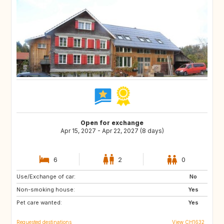
Open for exchange
Apr 15, 2027 - Apr 22, 2027 (8 days)
6
2
0
Use/Exchange of car:
IT
SI
No
Non-smoking house:
FR
AT
Yes
Pet care wanted:
DE
Yes
Requested destinations
View CH1632