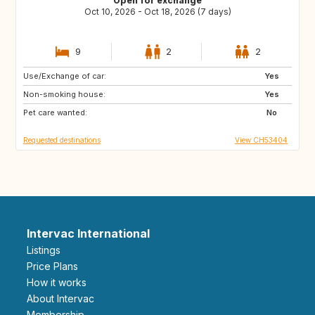
Open for exchange
Oct 10, 2026 - Oct 18, 2026 (7 days)
9
2
2
Use/Exchange of car:
SE
FI
Yes
Non-smoking house:
NO
NL
Yes
Pet care wanted:
BE
DK
No
Requested destinations
View CH53404
Intervac International
Listings
Price Plans
How it works
About Intervac
Membership