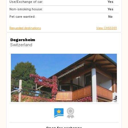
Use/Exchange of car:
AT
Yes
Non-smoking house:
Yes
Pet care wanted:
No
Requested destinations
View CH55991
Degersheim
Switzerland