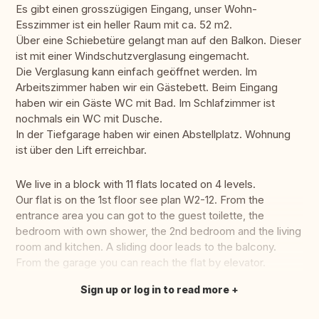
Es gibt einen grosszügigen Eingang, unser Wohn-
Esszimmer ist ein heller Raum mit ca. 52 m2.
Über eine Schiebetüre gelangt man auf den Balkon. Dieser
ist mit einer Windschutzverglasung eingemacht.
Die Verglasung kann einfach geöffnet werden. Im
Arbeitszimmer haben wir ein Gästebett. Beim Eingang
haben wir ein Gäste WC mit Bad. Im Schlafzimmer ist
nochmals ein WC mit Dusche.
In der Tiefgarage haben wir einen Abstellplatz. Wohnung
ist über den Lift erreichbar.
We live in a block with 11 flats located on 4 levels.
Our flat is on the 1st floor see plan W2-12. From the
entrance area you can got to the guest toilette, the
bedroom with own shower, the 2nd bedroom and the living
room and kitchen. A sliding door leads to the balcony.
From the garage you can reach the flat by elevator.
Sign up or log in to read more
Translate this