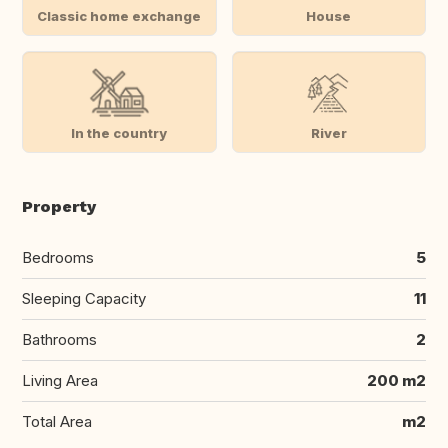
Classic home exchange
House
In the country
River
Property
Bedrooms
5
Sleeping Capacity
11
Bathrooms
2
Living Area
200 m2
Total Area
m2