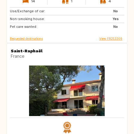
14
1
4
Use/Exchange of car:
VN
PH
No
Non-smoking house:
ID
LA
Yes
Pet care wanted:
JP
No
Requested destinations
View FR253309
Saint-Raphaël
France