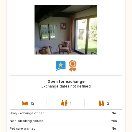
Open for exchange
Exchange dates not defined
12
1
2
Use/Exchange of car:
GR
IT
No
Non-smoking house:
Yes
Pet care wanted:
No