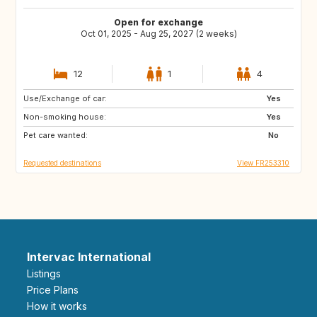
Open for exchange
Oct 01, 2025 - Aug 25, 2027 (2 weeks)
12
1
4
Use/Exchange of car:
VN
PH
Yes
Non-smoking house:
ID
LA
Yes
Pet care wanted:
JP
No
Requested destinations
View FR253310
Intervac International
Listings
Price Plans
How it works