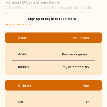
Johanna ( 2009) und mein Partner
Adam,Wirtschaftsingenieur. Wir sind sehr lebensfroh,
unternehmen gerne etwas und halten uns viel draußen auf.
Unsere Familie ist ...
Sign up or log in to read more
Translate this
Adults
Occupation
Adam
Businesslngeneer
Barbara
Physiotherapeutin
Children
Age
Girl
17