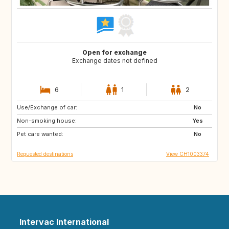
Open for exchange
Exchange dates not defined
6
1
2
Use/Exchange of car:
IT
FR
No
Non-smoking house:
FR
Yes
Pet care wanted:
No
Requested destinations
View CH1003374
Intervac International