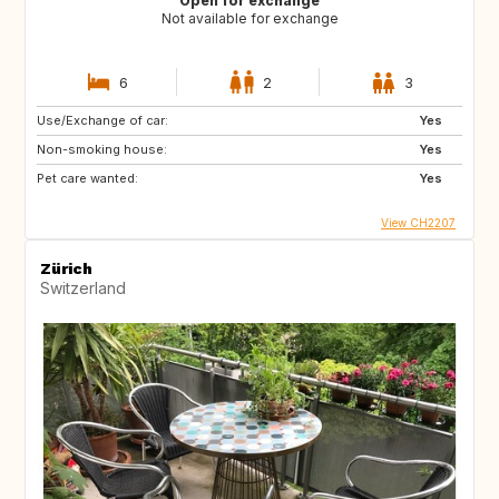
Open for exchange
Not available for exchange
6
2
3
Use/Exchange of car:
Yes
Non-smoking house:
Yes
Pet care wanted:
Yes
View CH2207
Zürich
Switzerland