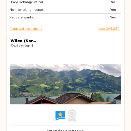
Use/Exchange of car:
CA
GR
No
Non-smoking house:
ES
AT
Yes
Pet care wanted:
FR
IT
Yes
Requested destinations
View CH53250
Wilen (Sar...
Switzerland